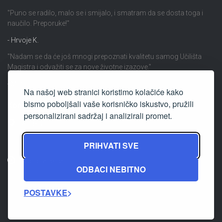
"Puno se radilo, malo se i smijalo, i smatram da se dosta toga i
naučilo. Preporuke!"
- Hrvoje K.
"Nadam se da će još mnogi prepoznati kvalitetu samog Učilišta
Magistra i odvažiti se za nove životne izazove."
- Marina
Na našoj web stranici koristimo kolačiće kako
bismo poboljšali vaše korisničko iskustvo, pružili
Kontakt
personalizirani sadržaj i analizirali promet.
Adresa
Ulica Cvjetka Rubetića 16 Zagreb
PRIHVATI SVE
Radno vrijeme
ODBACI NEBITNO
ponedjeljak - petak: 09.00 - 15.00 h
POSTAVKE