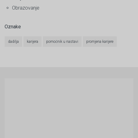
Obrazovanje
Oznake
dadilja
karijera
pomoćnik u nastavi
promjena karijere