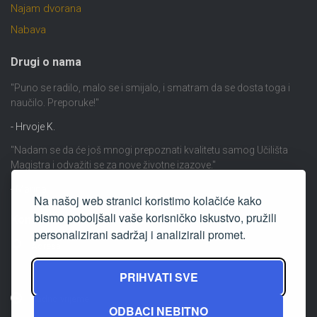
Najam dvorana
Nabava
Drugi o nama
"Puno se radilo, malo se i smijalo, i smatram da se dosta toga i
naučilo. Preporuke!"
- Hrvoje K.
"Nadam se da će još mnogi prepoznati kvalitetu samog Učilišta
Magistra i odvažiti se za nove životne izazove."
- Marina
Na našoj web stranici koristimo kolačiće kako
bismo poboljšali vaše korisničko iskustvo, pružili
Kontakt
personalizirani sadržaj i analizirali promet.
Adresa
Ulica Cvjetka Rubetića 16 Zagreb
PRIHVATI SVE
Radno vrijeme
ODBACI NEBITNO