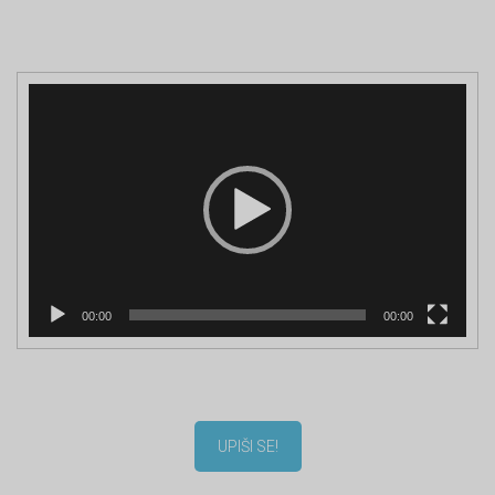
Reproduktor
videozapisa
00:00
00:00
UPIŠI SE!