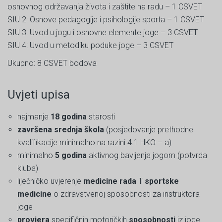
osnovnog održavanja života i zaštite na radu – 1 CSVET
SIU 2: Osnove pedagogije i psihologije sporta – 1 CSVET
SIU 3: Uvod u jogu i osnovne elemente joge – 3 CSVET
SIU 4: Uvod u metodiku poduke joge – 3 CSVET
Ukupno: 8 CSVET bodova
Uvjeti upisa
najmanje
18 godina
starosti
završena srednja škola
(posjedovanje prethodne
kvalifikacije minimalno na razini 4.1 HKO – a)
minimalno
5 godina
aktivnog bavljenja jogom (potvrda
kluba)
liječničko uvjerenje
medicine rada
ili
sportske
medicine
o zdravstvenoj sposobnosti za instruktora
joge
provjera
specifičnih motoričkih
sposobnosti
iz joge