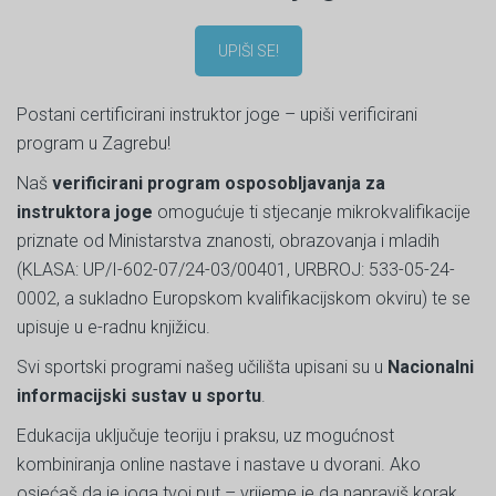
UPIŠI SE!
Postani certificirani instruktor joge – upiši verificirani
program u Zagrebu!
Naš
verificirani program osposobljavanja za
instruktora joge
omogućuje ti stjecanje mikrokvalifikacije
priznate od Ministarstva znanosti, obrazovanja i mladih
(KLASA: UP/I-602-07/24-03/00401, URBROJ: 533-05-24-
0002, a sukladno Europskom kvalifikacijskom okviru) te se
upisuje u e-radnu knjižicu.
Svi sportski programi našeg učilišta upisani su u
Nacionalni
informacijski sustav u sportu
.
Edukacija uključuje teoriju i praksu, uz mogućnost
kombiniranja online nastave i nastave u dvorani. Ako
osjećaš da je joga tvoj put – vrijeme je da napraviš korak