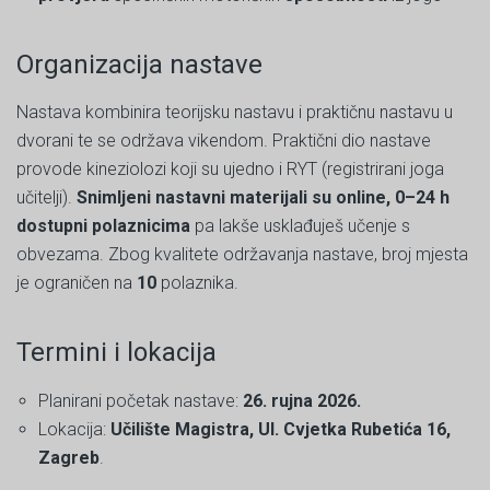
Organizacija nastave
Nastava kombinira teorijsku nastavu i praktičnu nastavu u
dvorani te se održava vikendom. Praktični dio nastave
provode kineziolozi koji su ujedno i RYT (registrirani joga
učitelji).
Snimljeni nastavni materijali su online, 0–24 h
dostupni polaznicima
pa lakše usklađuješ učenje s
obvezama. Zbog kvalitete održavanja nastave, broj mjesta
je ograničen na
10
polaznika.
Termini i lokacija
Planirani početak nastave:
26. rujna 2026.
Lokacija:
Učilište Magistra,
Ul. Cvjetka Rubetića 16,
Zagreb
.