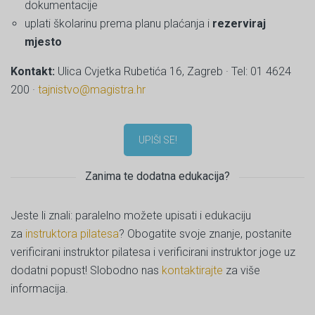
dokumentacije
uplati školarinu prema planu plaćanja i
rezerviraj
mjesto
Kontakt:
Ulica Cvjetka Rubetića 16, Zagreb · Tel: 01 4624
200 ·
tajnistvo@magistra.hr
UPIŠI SE!
Zanima te dodatna edukacija?
Jeste li znali: paralelno možete upisati i edukaciju
za
instruktora pilatesa
? Obogatite svoje znanje, postanite
verificirani instruktor pilatesa i verificirani instruktor joge uz
dodatni popust! Slobodno nas
kontaktirajte
za više
informacija.