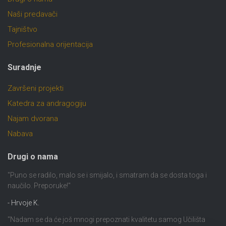
Naši predavači
Tajništvo
Profesionalna orijentacija
Suradnje
Završeni projekti
Katedra za andragogiju
Najam dvorana
Nabava
Drugi o nama
"Puno se radilo, malo se i smijalo, i smatram da se dosta toga i
naučilo. Preporuke!"
- Hrvoje K.
"Nadam se da će još mnogi prepoznati kvalitetu samog Učilišta