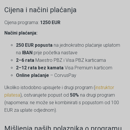
Cijena i načini plaćanja
Cijena programa:
1250 EUR
Načini plaćanja:
250 EUR popusta
na jednokratno plaćanje uplatom
na
IBAN
prije početka nastave
2–6 rata
Maestro PBZ i Visa PBZ karticama
2–12 rata bez kamata
Visa Premium karticom
Online plaćanje
– CorvusPay
Ukoliko istodobno upisujete i drugi program (
instruktor
pilatesa
), ostvarujete popust od
50%
na drugi program
(napomena: ne može se kombinirati s popustom od 100
EUR za uplate odjednom).
Mišljenja naših polaznika o programu