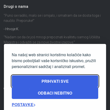
Drugi o nama
"Puno se radilo, malo se i smijalo, i smatram da se dosta toga i
naučilo. Preporuke!"
- Hrvoje K.
"Nadam se da će još mnogi prepoznati kvalitetu samog Učilišta
Magistra i odvažiti se za nove životne izazove."
- Marina
Na našoj web stranici koristimo kolačiće kako
bismo poboljšali vaše korisničko iskustvo, pružili
Kontakt
personalizirani sadržaj i analizirali promet.
Adresa
Ulica Cvjetka Rubetića 16 Zagreb
PRIHVATI SVE
Radno vrijeme
ODBACI NEBITNO
ponedjeljak - petak: 09.00 - 15.00 h
POSTAVKE