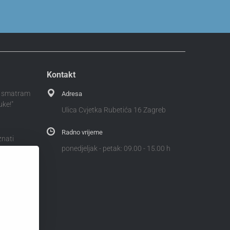
Kontakt
 i smatram
Adresa
uke!"
Ulica Cvjetka Rubetića 16 Zagreb
Radno vrijeme
znati
ponedjeljak - petak: 09.00 - 15.00 h
i odvažiti