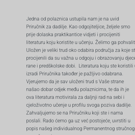
Jedna od polaznica ustupila nam je na uvid
Priručnik za dadilje. Kao odgojiteljice, željele smo
prije dolaska praktikantice vidjeti i procijeniti
literaturu koju koristite u učenju. Želimo ga pohvalit
Uložen je veliki trud oko odabira područja za koje s
procijenili da su važna u odgoju i obrazovanju djec
rane i predškolske dobi. Literatura koju ste koristili
izradi Priručnika također je pažljivo odabrana.
Vjerujemo da je sav uloženi trud s Vaše strane
našao dobar odjek među polaznicima, te da ih je
ova literatura motivirala za daljnji rad na sebi i
cjeloživotno učenje u profilu svoga poziva dadilje.
Zahvaljujemo se na Priručniku koji ste i nama
poslali. Rado ćemo ga uz već postojeće, uvrstiti u
popis našeg individualnog Permanentnog stručnog