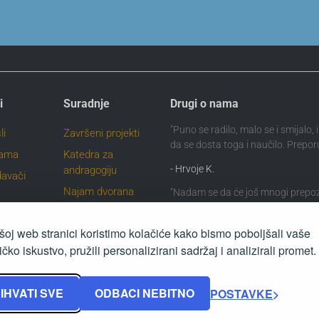
i
Suradnje
Drugi o nama
"Puno se radilo, malo se i smijalo,
li
Završeni projekti
da se dosta toga i naučilo. Prepor
nama
Katedra za
- Hrvoje K.
andragogiju
davači
Najam dvorana
"Nadam se da će još mnogi prepo
kvalitetu samog Učilišta Magistra 
Nabava
nalna
se za nove životne izazove."
oj web stranici koristimo kolačiće kako bismo poboljšali vaše
ja
- Marina
ičko iskustvo, pružili personalizirani sadržaj i analizirali promet.
IHVATI SVE
ODBACI NEBITNO
POSTAVKE