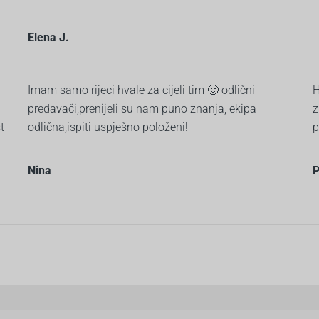
Elena J.
Imam samo rijeci hvale za cijeli tim 🙂 odlični
H
predavači,prenijeli su nam puno znanja, ekipa
z
t
odlična,ispiti uspješno položeni!
p
Nina
P