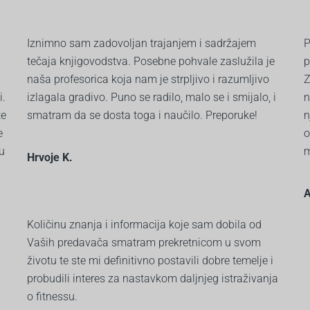
Iznimno sam zadovoljan trajanjem i sadržajem
P
tečaja knjigovodstva. Posebne pohvale zaslužila je
p
naša profesorica koja nam je strpljivo i razumljivo
Z
i.
izlagala gradivo. Puno se radilo, malo se i smijalo, i
n
te
smatram da se dosta toga i naučilo. Preporuke!
n
e
o
 u
m
Hrvoje K.
A
Količinu znanja i informacija koje sam dobila od
Vaših predavača smatram prekretnicom u svom
životu te ste mi definitivno postavili dobre temelje i
probudili interes za nastavkom daljnjeg istraživanja
o fitnessu.