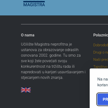
O nama
Polaznic
Učilište Magistra neprofitna je
Dobrodoš
ustanova za obrazovanje odraslih
Drugi o 
osnovana 2002. godine. Tu smo za
Naši pre
sve koji žele povećati svoju
konkurentnost na tržištu rada ili
Tajništvo
napredovati u karijeri usavršavanjem i
Profesio
stjecanjem novih znanja.
Na naš
orijentaci
korisn
PR