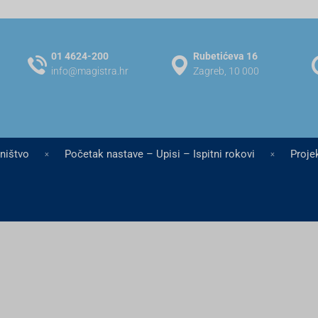
01 4624-200
Rubetićeva 16
info@magistra.hr
Zagreb, 10 000
jništvo
Početak nastave – Upisi – Ispitni rokovi
Projek