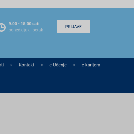
9.00 - 15.00 sati
PRIJAVE
ponedjeljak - petak
ti
Kontakt
e-Učenje
e-karijera