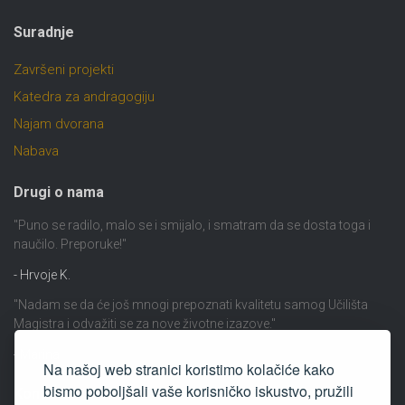
Suradnje
Završeni projekti
Katedra za andragogiju
Najam dvorana
Nabava
Drugi o nama
"Puno se radilo, malo se i smijalo, i smatram da se dosta toga i
naučilo. Preporuke!"
- Hrvoje K.
"Nadam se da će još mnogi prepoznati kvalitetu samog Učilišta
Magistra i odvažiti se za nove životne izazove."
- Marina
Na našoj web stranici koristimo kolačiće kako
bismo poboljšali vaše korisničko iskustvo, pružili
Kontakt