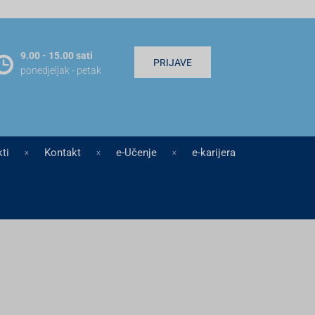
9.00 - 15.00 sati
PRIJAVE
ponedjeljak - petak
ti
Kontakt
e-Učenje
e-karijera