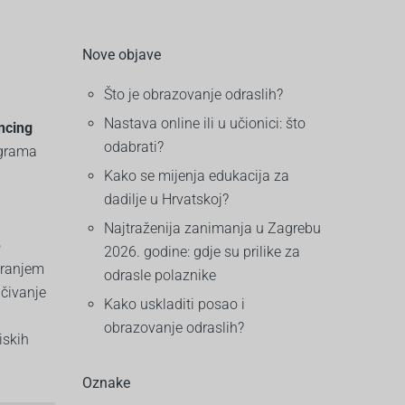
Nove objave
Što je obrazovanje odraslih?
Nastava online ili u učionici: što
ncing
odabrati?
ograma
Kako se mijenja edukacija za
dadilje u Hrvatskoj?
Najtraženija zanimanja u Zagrebu
o
2026. godine: gdje su prilike za
aranjem
odrasle polaznike
učivanje
Kako uskladiti posao i
obrazovanje odraslih?
iskih
Oznake