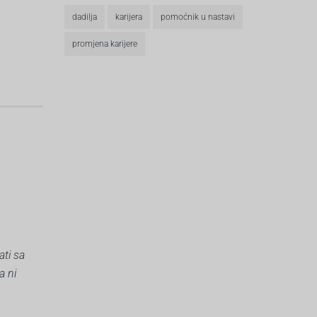
dadilja
karijera
pomoćnik u nastavi
promjena karijere
ati sa
a ni