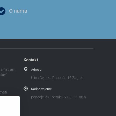
O nama
Kontakt
 i smatram
Adresa
uke!"
Ulica Cvjetka Rubetića 16 Zagreb
Radno vrijeme
znati
ponedjeljak - petak: 09.00 - 15.00 h
i odvažiti