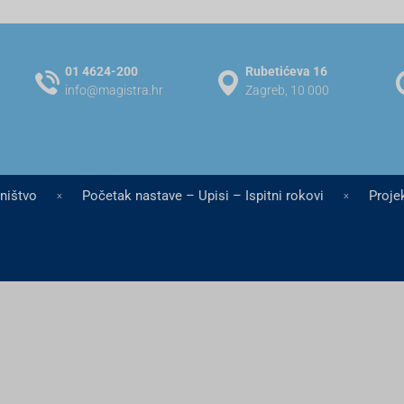
01 4624-200
Rubetićeva 16
info@magistra.hr
Zagreb, 10 000
jništvo
Početak nastave – Upisi – Ispitni rokovi
Projek