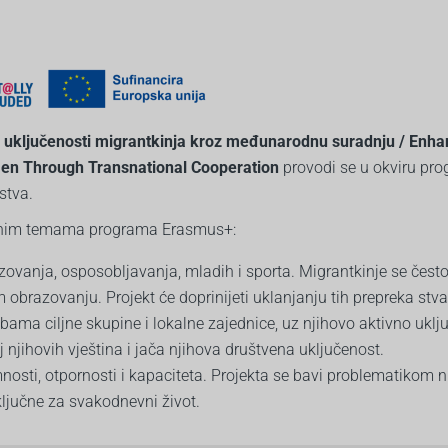
ne uključenosti migrantkinja kroz međunarodnu suradnju / Enha
Women Through Transnational Cooperation
provodi se u okviru pr
stva.
itetnim temama programa Erasmus+:
zovanja, osposobljavanja, mladih i sporta. Migrantkinje se čest
brazovanju. Projekt će doprinijeti uklanjanju tih prepreka stv
ebama ciljne skupine i lokalne zajednice, uz njihovo aktivno uklj
 njihovih vještina i jača njihova društvena uključenost.
nosti, otpornosti i kapaciteta. Projekta se bavi problematikom n
 ključne za svakodnevni život.