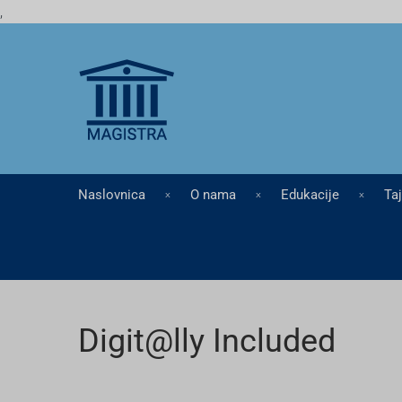
,
Naslovnica
O nama
Edukacije
Ta
Digit@lly Included