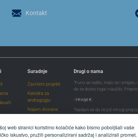
Kontakt
i
Suradnje
Drugi o nama
"Puno se radilo, malo se i smijalo,
li
Završeni projekti
da se dosta toga i naučilo. Prepor
nama
Katedra za
- Hrvoje K.
andragogiju
davači
Najam dvorana
"Nadam se da će još mnogi prepo
kvalitetu samog Učilišta Magistra 
Nabava
nalna
se za nove životne izazove."
oj web stranici koristimo kolačiće kako bismo poboljšali vaše
ja
- Marina
ičko iskustvo, pružili personalizirani sadržaj i analizirali promet.