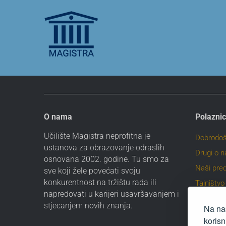
O nama
Polaznic
Učilište Magistra neprofitna je
Dobrodoš
ustanova za obrazovanje odraslih
Drugi o 
osnovana 2002. godine. Tu smo za
Naši pre
sve koji žele povećati svoju
konkurentnost na tržištu rada ili
Tajništvo
napredovati u karijeri usavršavanjem i
Profesio
stjecanjem novih znanja.
Na naš
orijentaci
korisn