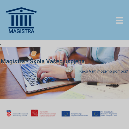
,
Magistra - Škola Vašeg uspjeha
Kako Vam možemo pomoći?