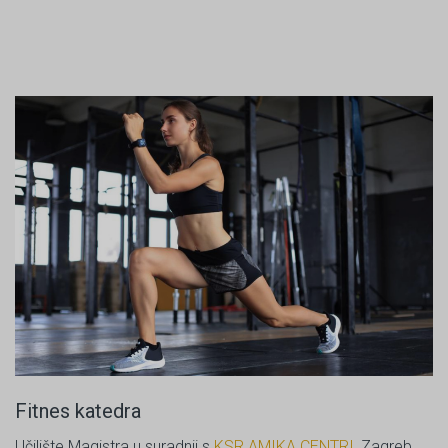
Fitnes katedra
Učilište Magistra u suradnji s
KSR AMIKA CENTRI
, Zagreb