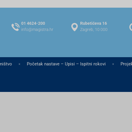
01 4624-200
Rubetićeva 16
info@magistra.hr
Zagreb, 10 000
jništvo
Početak nastave – Upisi – Ispitni rokovi
Projek