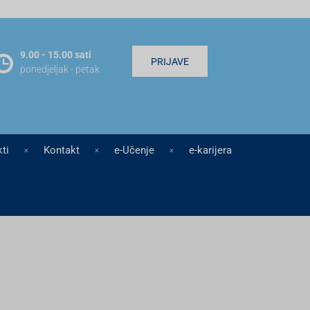
9.00 - 15.00 sati
PRIJAVE
ponedjeljak - petak
ti
Kontakt
e-Učenje
e-karijera