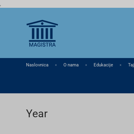
,
Naslovnica
O nama
Edukacije
Ta
Year