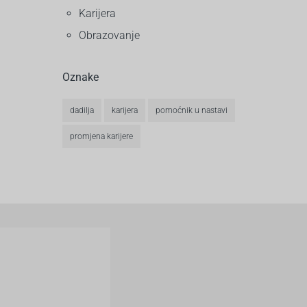
Karijera
Obrazovanje
Oznake
dadilja
karijera
pomoćnik u nastavi
promjena karijere