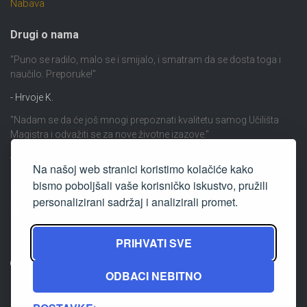
Nabava
Drugi o nama
"Puno se radilo, malo se i smijalo, i smatram da se dosta toga i
naučilo. Preporuke!"
- Hrvoje K.
"Nadam se da će još mnogi prepoznati kvalitetu samog Učilišta
Magistra i odvažiti se za nove životne izazove."
- Marina
Na našoj web stranici koristimo kolačiće kako
bismo poboljšali vaše korisničko iskustvo, pružili
Kontakt
personalizirani sadržaj i analizirali promet.
Adresa
Ulica Cvjetka Rubetića 16 Zagreb
PRIHVATI SVE
Radno vrijeme
ODBACI NEBITNO
ponedjeljak - petak: 09.00 - 15.00 h